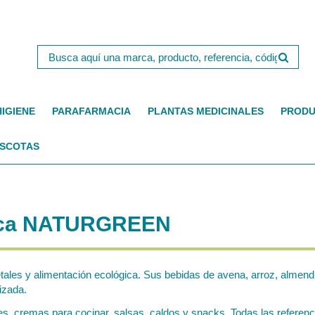
HIGIENE
PARAFARMACIA
PLANTAS MEDICINALES
PRODU
SCOTAS
arca NATURGREEN
les y alimentación ecológica. Sus bebidas de avena, arroz, almendr
izada.
es, cremas para cocinar, salsas, caldos y snacks. Todas las referenc