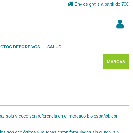
Envios gratis a partir de 70€
CTOS DEPORTIVOS
SALUD
MARCAS
a, soja y coco son referencia en el mercado bio español, con
ias son ecológicas y muchas estan formuladas sin gluten, sin