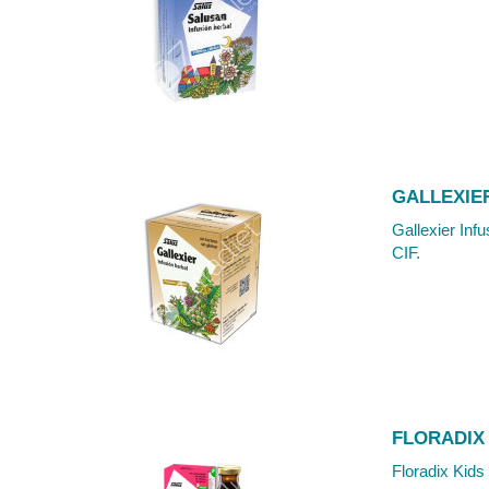
GALLEXIER
Gallexier Inf
CIF.
FLORADIX 
Floradix Kids