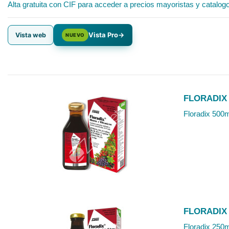
Alta gratuita con CIF para acceder a precios mayoristas y catalog
Vista Pro
→
Vista web
NUEVO
FLORADIX
Floradix 500m
FLORADIX
Floradix 250m