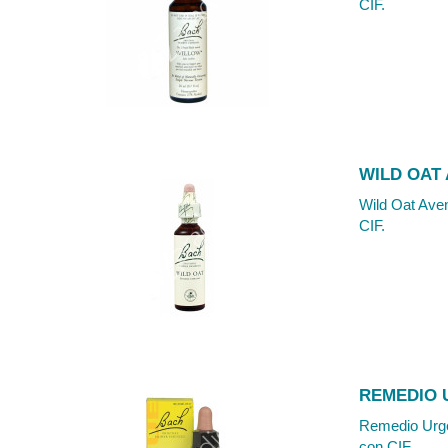
CIF.
WILD OAT
Wild Oat Aven
CIF.
REMEDIO 
Remedio Urgen
con CIF.