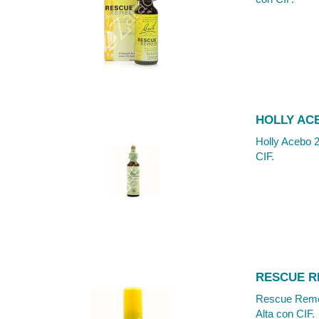
HOLLY AC
Holly Acebo 2
CIF.
RESCUE R
Rescue Remed
Alta con CIF.