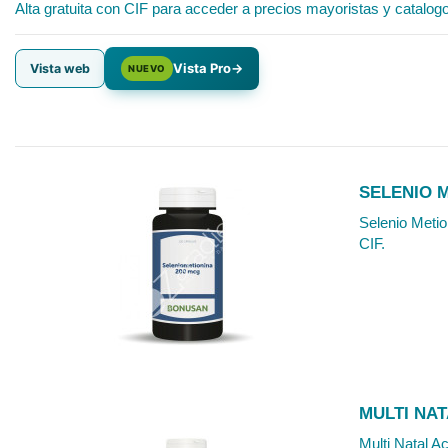
Alta gratuita con CIF para acceder a precios mayoristas y catalog
Vista Pro
→
Vista web
NUEVO
SELENIO M
Selenio Metio
CIF.
MULTI NA
Multi Natal A