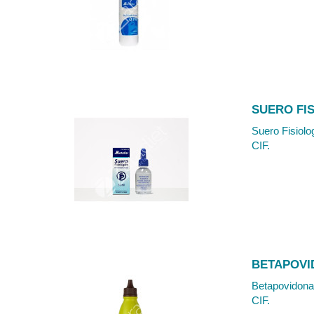
SUERO FI
Suero Fisiolo
CIF.
BETAPOVI
Betapovidona 
CIF.