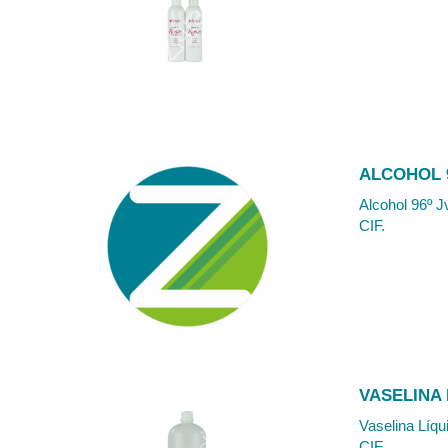
ALCOHOL 9
Alcohol 96º J
CIF.
VASELINA 
Vaselina Líqu
CIF.