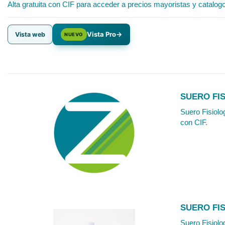
Alta gratuita con CIF para acceder a precios mayoristas y catalog
Vista Pro
→
Vista web
NUEVO
SUERO FI
Suero Fisiolo
con CIF.
SUERO FI
Suero Fisiolo