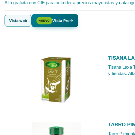
Alta gratuita con CIF para acceder a precios mayoristas y catalog
Vista Pro
→
Vista web
NUEVO
TISANA LA
Tisana Laxa T
y tiendas. Alt
TARRO PI
Tarro Pimient