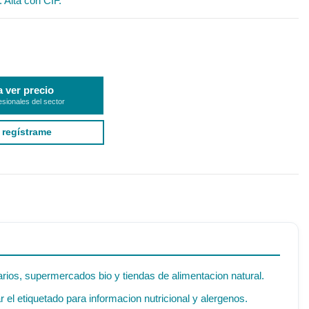
. Alta con CIF.
a ver precio
esionales del sector
 regístrame
arios, supermercados bio y tiendas de alimentacion natural.
el etiquetado para informacion nutricional y alergenos.