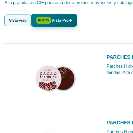
Alta gratuita con CIF para acceder a precios mayoristas y catalog
Vista Pro
→
Vista web
NUEVO
PARCHES H
Parches Hidro
tiendas. Alta 
PARCHES H
Parches Hidro