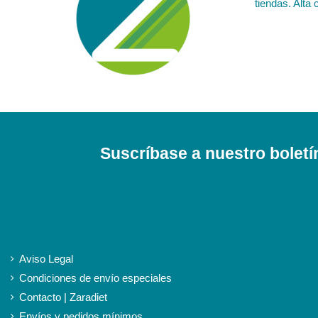
tiendas. Alta 
Suscríbase a nuestro boletí
iqitlinksmanager module
Aviso Legal
Condiciones de envío especiales
Contacto | Zaradiet
Envíos y pedidos mínimos