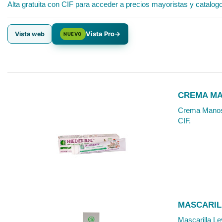
Alta gratuita con CIF para acceder a precios mayoristas y catalog
Vista Pro
→
Vista web
NUEVO
CREMA MA
Crema Manos U
CIF.
MASCARIL
Mascarilla Le