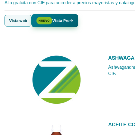
Alta gratuita con CIF para acceder a precios mayoristas y catalog
Vista Pro
→
Vista web
NUEVO
ASHWAGAN
Ashwagandha 
CIF.
ACEITE C