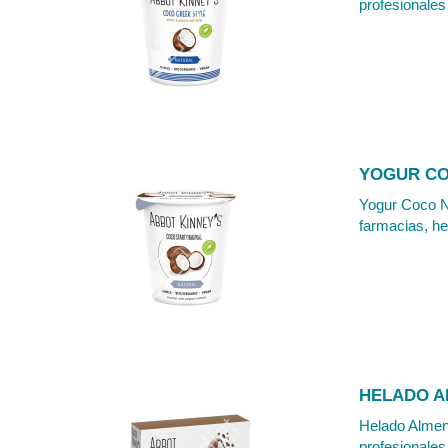
profesionales 
YOGUR CO
Yogur Coco Na
farmacias, he
HELADO A
Helado Almend
profesionales 