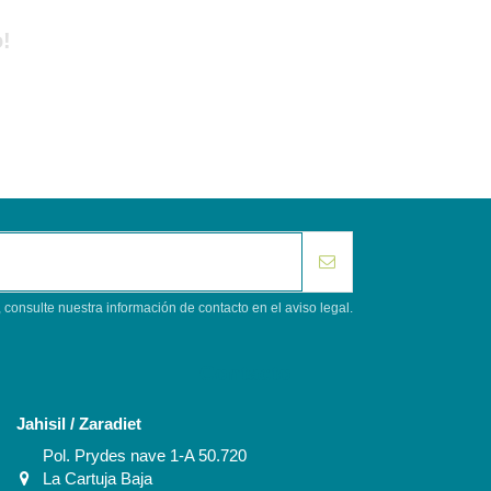
!
consulte nuestra información de contacto en el aviso legal.
Contacto
Jahisil / Zaradiet
Pol. Prydes nave 1-A 50.720
La Cartuja Baja