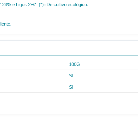
 23% e higos 2%*. (*)=De cultivo ecológico.
iente.
100G
SI
SI