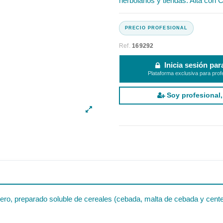
herbolarios y tiendas. Alta con C
Ref.
169292
Inicia sesión par
Plataforma exclusiva para prof
Soy profesional,
ro, preparado soluble de cereales (cebada, malta de cebada y cente