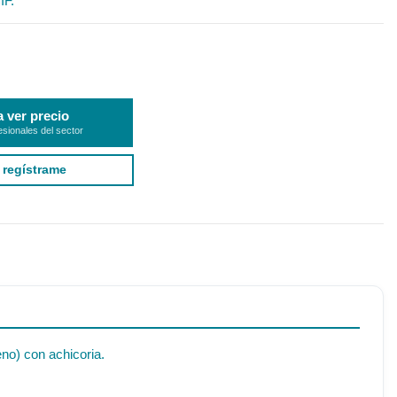
IF.
a ver precio
esionales del sector
 regístrame
no) con achicoria.