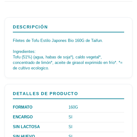
DESCRIPCIÓN
Filetes de Tofu Estilo Japones Bio 160G de Taifun.
Ingredientes:
Tofu (51%) (agua, habas de soja*), caldo vegetal*,
concentrado de limón*, aceite de girasol exprimido en frío*. *=
de cultivo ecologico.
DETALLES DE PRODUCTO
FORMATO
160G
ENCARGO
SI
SIN LACTOSA
SI
SIN HUEVO
SI