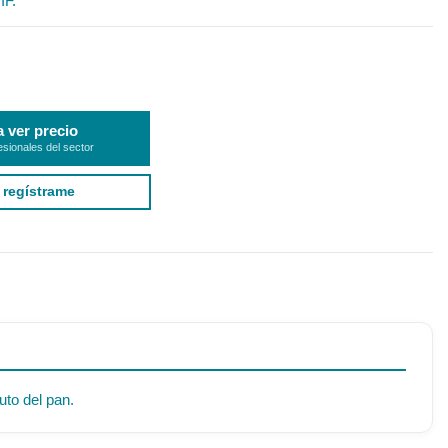
IF.
a ver precio
esionales del sector
 regístrame
uto del pan.