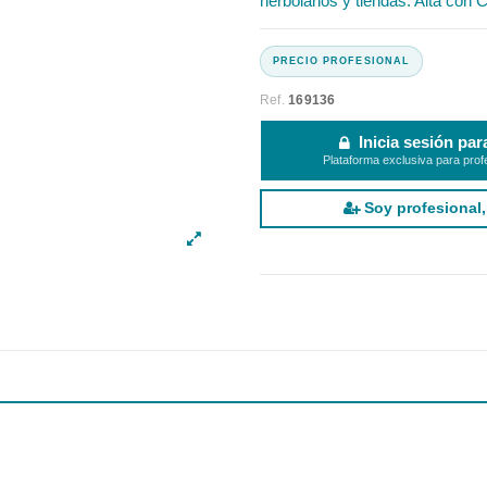
herbolarios y tiendas. Alta con C
Ref.
169136
Inicia sesión par
Plataforma exclusiva para prof
Soy profesional,