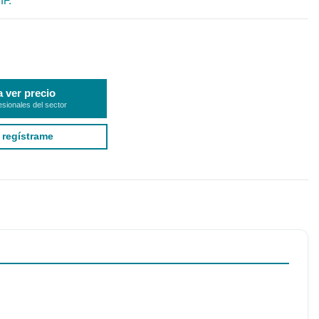
IF.
a ver precio
esionales del sector
 regístrame