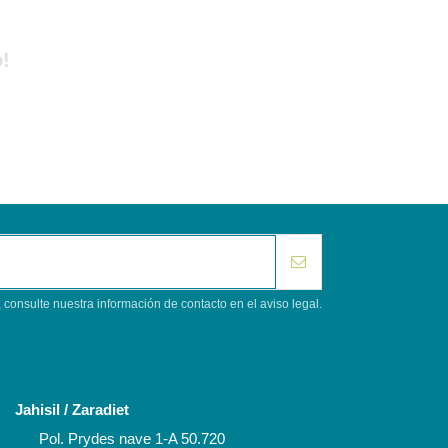
!
consulte nuestra información de contacto en el aviso legal.
Contacto
Jahisil / Zaradiet
Pol. Prydes nave 1-A 50.720